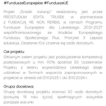
#FunduszeEuropejskie #FunduszeUE
Projekt „Ścieżki rozwoju” realizowany jest przez
PROSTUDIUM EDYTA TRUSEK w partnerstwie
z FUNDACJĄ RE NON RERBIS, w ramach Programu
Fundusze Europejskie dla Lubelskiego 2021-2027
współfinansowanego ze środków Europejskiego
Funduszu Społecznego Plus, Priorytet X Lepsza
edukacja, Działanie 10.6 Uczenie się osób dorosłych.
Cel projektu:
Głównym celem projektu jest podwyższenie kompetencji
podstawowych u min. 90% spośród 50 Uczestników
Projektu z terenu województwa lubelskiego dzięki
udziałowi w formach wsparcia zaproponowanych w
projekcie w okresie od 01.11.2023 r. do 31.10.2024 r.
Grupa docelowa:
Grupę docelową projektu stanowi 50 osób dorosłych
(powyżej 18 roku życia), spełniających wszystkie
poniższe warunki: