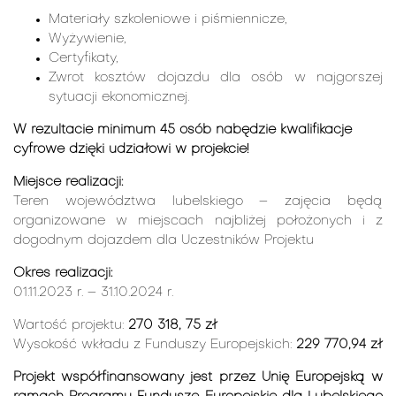
Materiały szkoleniowe i piśmiennicze,
Wyżywienie,
Certyfikaty,
Zwrot kosztów dojazdu dla osób w najgorszej
sytuacji ekonomicznej.
W rezultacie minimum 45 osób nabędzie kwalifikacje
cyfrowe dzięki udziałowi w projekcie!
Miejsce realizacji:
Teren województwa lubelskiego – zajęcia będą
organizowane w miejscach najbliżej położonych i z
dogodnym dojazdem dla Uczestników Projektu
Okres realizacji:
01.11.2023 r. – 31.10.2024 r.
Wartość projektu:
270 318, 75 zł
Wysokość wkładu z Funduszy Europejskich:
229 770,94 zł
Projekt współfinansowany jest przez Unię Europejską w